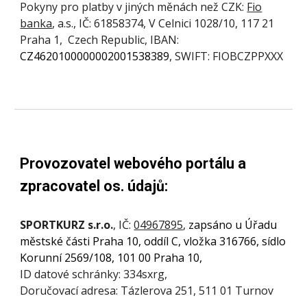
Pokyny pro platby v jiných měnách než CZK:
Fio
banka
, a.s., IČ: 61858374, V Celnici 1028/10, 117 21
Praha 1, Czech Republic, IBAN:
CZ
4620100000002001538389
,
SWIFT
: FIOBCZPPXXX
Provozovatel webového portálu a
zpracovatel os. údajů
:
SPORTKURZ s.r.o.
, IČ:
04967895
,
zapsáno u Úřadu
městské části Praha 10, oddíl C, vložka 316766
,
sídlo
Korunní 2569/108, 101 00 Praha 10,
ID datové schránky: 334sxrg,
Doručovací adresa:
Tázlerova 251
, 511 01 Turnov