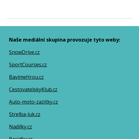
Naše mediální skupina provozuje tyto weby:
SnowDrive.cz
SportCourses.cz
BavimeHrou.cz
Cestovatelsky
K
lub.cz
Auto-moto-zazitky.cz
Strelba-luk.cz
Nadilky.cz